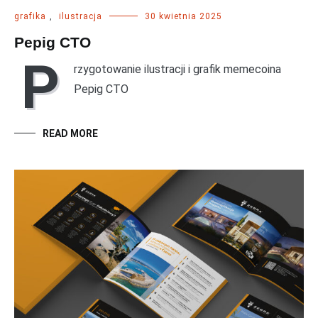
grafika
,
ilustracja
30 kwietnia 2025
Pepig CTO
P
rzygotowanie ilustracji i grafik memecoina
Pepig CTO
READ MORE