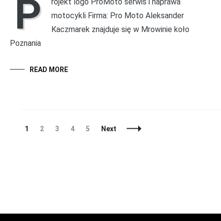
P
rojekt logo ProMoto serwis i naprawa
motocykli Firma: Pro Moto Aleksander
Kaczmarek znajduje się w Mrowinie koło
Poznania
READ MORE
Posts
Page
Page
Page
Page
Page
1
2
3
4
5
Next
Navigation