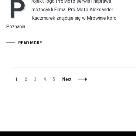
P
rojekt logo ProMoto serwis i naprawa
motocykli Firma: Pro Moto Aleksander
Kaczmarek znajduje się w Mrowinie koło
Poznania
READ MORE
Posts
Page
Page
Page
Page
Page
1
2
3
4
5
Next
Navigation