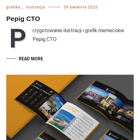
grafika
,
ilustracja
30 kwietnia 2025
Pepig CTO
P
rzygotowanie ilustracji i grafik memecoina
Pepig CTO
READ MORE